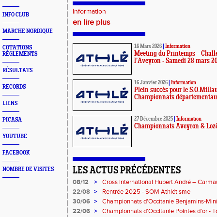
Information
INFO CLUB
en lire plus
MARCHE NORDIQUE
16 Mars 2026
|
Information
COTATIONS
Meeting du Printemps – Chall
RÈGLEMENTS
l’Aveyron - Samedi 28 mars 2
RÉSULTATS
16 Janvier 2026
|
Information
RECORDS
Plein succès pour le S.O.Milla
Championnats départementaux
LIENS
27 Décembre 2025
|
Information
PICASA
Championnats Aveyron & Lozè
YOUTUBE
FACEBOOK
LES ACTUS PRÉCÉDENTES
NOMBRE DE VISITES
08/12
>
Cross International Hubert André – Carma
22/08
>
Rentrée 2025 - SOM Athlétisme
30/06
>
Championnats d'Occitanie Benjamins-Min
2025 – Albi
22/06
>
Championnats d'Occitanie Pointes d'or - 