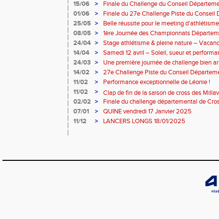
juin 2025
15/06
>
Finale du Challenge du Conseil Départemen
01/06
>
Finale du 27e Challenge Piste du Conseil
l'Aveyron
25/05
>
Belle réussite pour le meeting d’athlétism
08/05
>
1ère Journée des Championnats Départe
24/04
>
Stage athlétisme & pleine nature – Vacanc
14/04
>
Samedi 12 avril – Soleil, sueur et performa
Rouergue pour la 2eme journée du challen
24/03
>
Une première journée de challenge bien ar
14/02
>
27e Challenge Piste du Conseil Départeme
11/02
>
Performance exceptionnelle de Léonie !
11/02
>
Clap de fin de la saison de cross des Millavois
02/02
>
Finale du challenge départemental de Cros
07/01
>
QUINE vendredi 17 Janvier 2025
11/12
>
LANCERS LONGS 18/01/2025