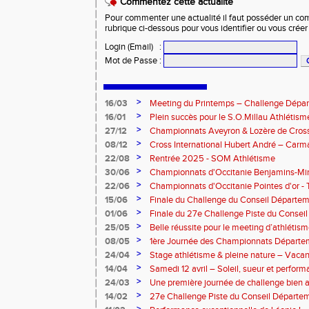
Commentez cette actualité
Pour commenter une actualité il faut posséder un compt
rubrique ci-dessous pour vous identifier ou vous crée
Login (Email)
:
Mot de Passe
:
>
16/03
Meeting du Printemps – Challenge Départ
Samedi 28 mars 2026
>
16/01
Plein succès pour le S.O.Millau Athlétis
départementaux de cross-country
>
27/12
Championnats Aveyron & Lozère de Cros
>
08/12
Cross International Hubert André – Carm
>
22/08
Rentrée 2025 - SOM Athlétisme
>
30/06
Championnats d'Occitanie Benjamins-Mi
2025 – Albi
>
22/06
Championnats d'Occitanie Pointes d'or -
juin 2025
>
15/06
Finale du Challenge du Conseil Départeme
>
01/06
Finale du 27e Challenge Piste du Consei
l'Aveyron
>
25/05
Belle réussite pour le meeting d’athlétis
>
08/05
1ère Journée des Championnats Départ
>
24/04
Stage athlétisme & pleine nature – Vacan
>
14/04
Samedi 12 avril – Soleil, sueur et perform
Rouergue pour la 2eme journée du challe
>
24/03
Une première journée de challenge bien a
>
14/02
27e Challenge Piste du Conseil Départem