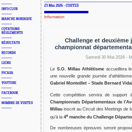
23 Mai 2026 - COSTES
INFO CLUB
Information
MARCHE NORDIQUE
COTATIONS
RÈGLEMENTS
Challenge et deuxième 
RÉSULTATS
championnat d
épartement
RECORDS
Samedi 30 Mai 2026 - Mi
LIENS
Le
S.O. Millau Athlétisme
accueillera 
PICASA
une nouvelle grande journée d’athlétis
Gabriel Monteillet – Stade Bernard Vida
YOUTUBE
FACEBOOK
Cette compétition servira de support
Championnats Départementaux de l’Av
NOMBRE DE VISITES
Millau
inscrit au Circuit des Meetings de l
e
qu’à la
4
manche du Challenge Départe
De nombreuses épreuves seront proposé