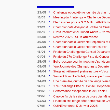
>
23/05
Challenge et deuxième journée de champ
l’Aveyron
>
16/03
Meeting du Printemps – Challenge Départ
Samedi 28 mars 2026
>
16/01
Plein succès pour le S.O.Millau Athlétis
départementaux de cross-country
>
27/12
Championnats Aveyron & Lozère de Cros
>
08/12
Cross International Hubert André – Carm
>
22/08
Rentrée 2025 - SOM Athlétisme
>
30/06
Championnats d'Occitanie Benjamins-Mi
2025 – Albi
>
22/06
Championnats d'Occitanie Pointes d'or -
juin 2025
>
15/06
Finale du Challenge du Conseil Départeme
>
01/06
Finale du 27e Challenge Piste du Consei
l'Aveyron
>
25/05
Belle réussite pour le meeting d’athlétis
>
08/05
1ère Journée des Championnats Départ
>
24/04
Stage athlétisme & pleine nature – Vacan
>
14/04
Samedi 12 avril – Soleil, sueur et perform
Rouergue pour la 2eme journée du challe
>
24/03
Une première journée de challenge bien a
>
14/02
27e Challenge Piste du Conseil Départem
>
11/02
Performance exceptionnelle de Léonie !
>
11/02
Clap de fin de la saison de cross des Millavoi
>
02/02
Finale du challenge départemental de Cro
>
07/01
QUINE vendredi 17 Janvier 2025