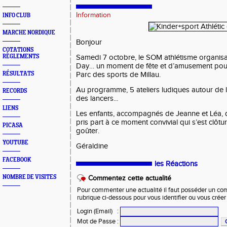
Information
INFO CLUB
MARCHE NORDIQUE
Bonjour
COTATIONS
RÈGLEMENTS
Samedi 7 octobre, le SOM athlétisme organisait
Day… un moment de fête et d’amusement pour 
RÉSULTATS
Parc des sports de Millau.
Au programme, 5 ateliers ludiques autour de 
RECORDS
des lancers...
LIENS
Les enfants, accompagnés de Jeanne et Léa, d
pris part à ce moment convivial qui s’est clô
PICASA
goûter.
YOUTUBE
Géraldine
FACEBOOK
les Réactions
NOMBRE DE VISITES
Commentez cette actualité
Pour commenter une actualité il faut posséder un compt
rubrique ci-dessous pour vous identifier ou vous crée
Login (Email)
:
Mot de Passe
: