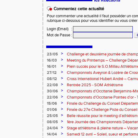
les Réactions
Commentez cette actualité
Pour commenter une actualité il faut posséder un compt
rubrique ci-dessous pour vous identifier ou vous crée
Login (Email)
:
Mot de Passe
:
>
23/05
Challenge et deuxième journée de champ
l’Aveyron
>
16/03
Meeting du Printemps – Challenge Départ
Samedi 28 mars 2026
>
16/01
Plein succès pour le S.O.Millau Athlétis
départementaux de cross-country
>
27/12
Championnats Aveyron & Lozère de Cros
>
08/12
Cross International Hubert André – Carm
>
22/08
Rentrée 2025 - SOM Athlétisme
>
30/06
Championnats d'Occitanie Benjamins-Mi
2025 – Albi
>
22/06
Championnats d'Occitanie Pointes d'or -
juin 2025
>
15/06
Finale du Challenge du Conseil Départeme
>
01/06
Finale du 27e Challenge Piste du Consei
l'Aveyron
>
25/05
Belle réussite pour le meeting d’athlétis
>
08/05
1ère Journée des Championnats Départ
>
24/04
Stage athlétisme & pleine nature – Vacan
>
14/04
Samedi 12 avril – Soleil, sueur et perform