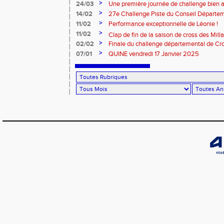
Rouergue pour la 2eme journée du challe
>
24/03
Une première journée de challenge bien a
>
14/02
27e Challenge Piste du Conseil Départem
>
11/02
Performance exceptionnelle de Léonie !
>
11/02
Clap de fin de la saison de cross des Millavoi
>
02/02
Finale du challenge départemental de Cro
>
07/01
QUINE vendredi 17 Janvier 2025