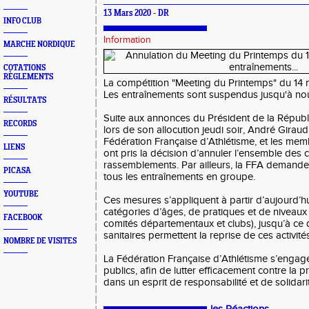
13 Mars 2020 - DR
INFO CLUB
Information
MARCHE NORDIQUE
COTATIONS
RÈGLEMENTS
La compétition "Meeting du Printemps" du 14 
Les entraînements sont suspendus jusqu'à nou
RÉSULTATS
Suite aux annonces du Président de la Répu
RECORDS
lors de son allocution jeudi soir, André Giraud
Fédération Française d’Athlétisme, et les me
LIENS
ont pris la décision d’annuler l’ensemble des 
rassemblements. Par ailleurs, la FFA demand
PICASA
tous les entraînements en groupe.
YOUTUBE
Ces mesures s’appliquent à partir d’aujourd’h
catégories d’âges, de pratiques et de niveaux (
FACEBOOK
comités départementaux et clubs), jusqu’à ce 
sanitaires permettent la reprise de ces activités
NOMBRE DE VISITES
La Fédération Française d’Athlétisme s’engag
publics, afin de lutter efficacement contre l
dans un esprit de responsabilité et de solidari