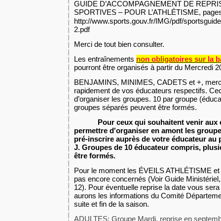
GUIDE D’ACCOMPAGNEMENT DE REPRIS
SPORTIVES – POUR L’ATHLÉTISME, pages 2
http://www.sports.gouv.fr/IMG/pdf/sportsguid
2.pdf
Merci de tout bien consulter.
Les entraînements
non obligatoires sur la b
pourront être organisés à partir du Mercredi 2
BENJAMINS, MINIMES, CADETS et +, merci
rapidement de vos éducateurs respectifs. Ceci
d’organiser les groupes. 10 par groupe (éducat
groupes séparés peuvent être formés.
Pour ceux qui souhaitent venir aux en
permettre d'organiser en amont les groupe
pré-inscrire auprès de votre éducateur au pl
J. Groupes de 10 éducateur compris, plus
être formés.
Pour le moment les ÉVEILS ATHLÉTISME et
pas encore concernés (Voir Guide Ministériel
12). Pour éventuelle reprise la date vous ser
aurons les informations du Comité Départemen
suite et fin de la saison.
ADULTES: Groupe Mardi, reprise en septemb