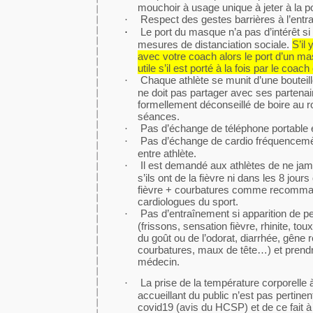
mouchoir à usage unique à jeter à la p
Respect des gestes barrières à l’entr
·
Le port du masque n’a pas d’intérêt s
·
mesures de distanciation sociale.
S’il
avec votre coach alors le port d’un ma
utile s’il est porté à la fois par le coach 
Chaque athlète se munit d’une bouteill
·
ne doit pas partager avec ses partenair
formellement déconseillé de boire au r
séances.
Pas d’échange de téléphone portable e
·
Pas d’échange de cardio fréquencemè
·
entre athlète.
Il est demandé aux athlètes de ne jama
·
s’ils ont de la fièvre ni dans les 8 jour
fièvre + courbatures comme recomman
cardiologues du sport.
Pas d’entraînement si apparition de 
·
(frissons, sensation fièvre, rhinite, tou
du goût ou de l’odorat, diarrhée, gêne 
courbatures, maux de tête…) et prendr
médecin.
La prise de la température corporelle 
·
accueillant du public n’est pas pertine
covid19 (avis du HCSP) et de ce fait à 