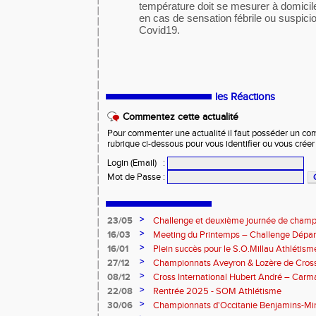
température doit se mesurer à domicile
en cas de sensation fébrile ou suspicion
Covid19.
les Réactions
Commentez cette actualité
Pour commenter une actualité il faut posséder un compt
rubrique ci-dessous pour vous identifier ou vous crée
Login (Email)
:
Mot de Passe
:
>
23/05
Challenge et deuxième journée de champ
l’Aveyron
>
16/03
Meeting du Printemps – Challenge Départ
Samedi 28 mars 2026
>
16/01
Plein succès pour le S.O.Millau Athlétis
départementaux de cross-country
>
27/12
Championnats Aveyron & Lozère de Cros
>
08/12
Cross International Hubert André – Carm
>
22/08
Rentrée 2025 - SOM Athlétisme
>
30/06
Championnats d'Occitanie Benjamins-Mi