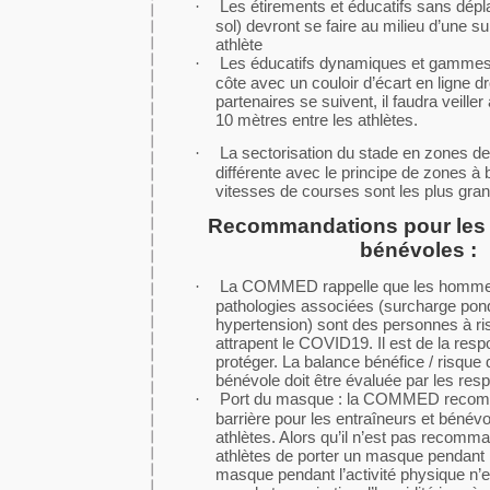
Les étirements et éducatifs sans dép
·
sol) devront se faire au milieu d’une 
athlète
Les éducatifs dynamiques et gammes 
·
côte avec un couloir d’écart en ligne dr
partenaires se suivent, il faudra veille
10 mètres entre les athlètes.
La sectorisation du stade en zones d
·
différente avec le principe de zones à 
vitesses de courses sont les plus gra
Recommandations pour les 
bénévoles :
La COMMED rappelle que les hommes
·
pathologies associées (surcharge pond
hypertension) sont des personnes à ri
attrapent le COVID19. Il est de la resp
protéger. La balance bénéfice / risqu
bénévole doit être évaluée par les res
Port du masque : la COMMED recom
·
barrière pour les entraîneurs et bénév
athlètes. Alors qu’il n’est pas recom
athlètes de porter un masque pendant l’
masque pendant l’activité physique n