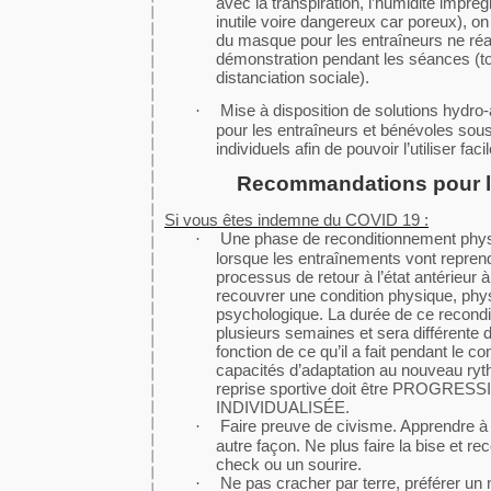
avec la transpiration, l’humidité imprè
inutile voire dangereux car poreux), on
du masque pour les entraîneurs ne réa
démonstration pendant les séances (to
distanciation sociale).
Mise à disposition de solutions hydro-
·
pour les entraîneurs et bénévoles sou
individuels afin de pouvoir l’utiliser fac
Recommandations pour le
Si vous êtes indemne du COVID 19 :
Une phase de reconditionnement phys
·
lorsque les entraînements vont reprendr
processus de retour à l’état antérieur 
recouvrer une condition physique, phys
psychologique. La durée de ce recondi
plusieurs semaines et sera différente d’
fonction de ce qu’il a fait pendant le 
capacités d’adaptation au nouveau ryt
reprise sportive doit être PROGRES
INDIVIDUALISÉE.
Faire preuve de civisme. Apprendre à 
·
autre façon. Ne plus faire la bise et rec
check ou un sourire.
Ne pas cracher par terre, préférer u
·