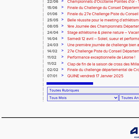
2025 – Albi
>
22/06
Championnats d'Occitanie Pointes d'or -
juin 2025
>
15/06
Finale du Challenge du Conseil Départeme
>
01/06
Finale du 27e Challenge Piste du Consei
l'Aveyron
>
25/05
Belle réussite pour le meeting d’athlétis
>
08/05
1ère Journée des Championnats Départ
>
24/04
Stage athlétisme & pleine nature – Vacan
>
14/04
Samedi 12 avril – Soleil, sueur et perform
Rouergue pour la 2eme journée du challe
>
24/03
Une première journée de challenge bien a
>
14/02
27e Challenge Piste du Conseil Départem
>
11/02
Performance exceptionnelle de Léonie !
>
11/02
Clap de fin de la saison de cross des Millavoi
>
02/02
Finale du challenge départemental de Cro
>
07/01
QUINE vendredi 17 Janvier 2025