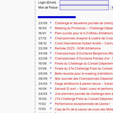
Login (Email)
:
Mot de Passe
:
>
23/05
Challenge et deuxième journée de champ
l’Aveyron
>
16/03
Meeting du Printemps – Challenge Départ
Samedi 28 mars 2026
>
16/01
Plein succès pour le S.O.Millau Athlétis
départementaux de cross-country
>
27/12
Championnats Aveyron & Lozère de Cros
>
08/12
Cross International Hubert André – Carm
>
22/08
Rentrée 2025 - SOM Athlétisme
>
30/06
Championnats d'Occitanie Benjamins-Mi
2025 – Albi
>
22/06
Championnats d'Occitanie Pointes d'or -
juin 2025
>
15/06
Finale du Challenge du Conseil Départeme
>
01/06
Finale du 27e Challenge Piste du Consei
l'Aveyron
>
25/05
Belle réussite pour le meeting d’athlétis
>
08/05
1ère Journée des Championnats Départ
>
24/04
Stage athlétisme & pleine nature – Vacan
>
14/04
Samedi 12 avril – Soleil, sueur et perform
Rouergue pour la 2eme journée du challe
>
24/03
Une première journée de challenge bien a
>
14/02
27e Challenge Piste du Conseil Départem
>
11/02
Performance exceptionnelle de Léonie !
>
11/02
Clap de fin de la saison de cross des Millavoi