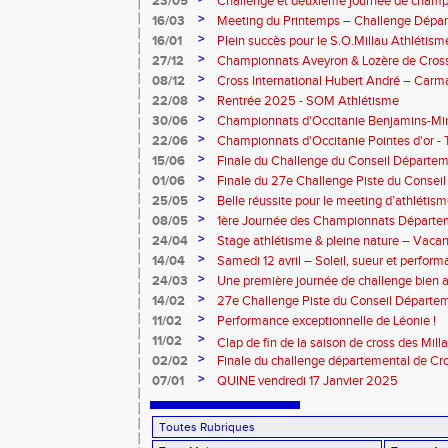
23/05
Challenge et deuxième journée de champ
l’Aveyron
>
16/03
Meeting du Printemps – Challenge Départ
Samedi 28 mars 2026
>
16/01
Plein succès pour le S.O.Millau Athlétis
départementaux de cross-country
>
27/12
Championnats Aveyron & Lozère de Cros
>
08/12
Cross International Hubert André – Carm
>
22/08
Rentrée 2025 - SOM Athlétisme
>
30/06
Championnats d'Occitanie Benjamins-Mi
2025 – Albi
>
22/06
Championnats d'Occitanie Pointes d'or -
juin 2025
>
15/06
Finale du Challenge du Conseil Départeme
>
01/06
Finale du 27e Challenge Piste du Consei
l'Aveyron
>
25/05
Belle réussite pour le meeting d’athlétis
>
08/05
1ère Journée des Championnats Départ
>
24/04
Stage athlétisme & pleine nature – Vacan
>
14/04
Samedi 12 avril – Soleil, sueur et perform
Rouergue pour la 2eme journée du challe
>
24/03
Une première journée de challenge bien a
>
14/02
27e Challenge Piste du Conseil Départem
>
11/02
Performance exceptionnelle de Léonie !
>
11/02
Clap de fin de la saison de cross des Millavoi
>
02/02
Finale du challenge départemental de Cro
>
07/01
QUINE vendredi 17 Janvier 2025