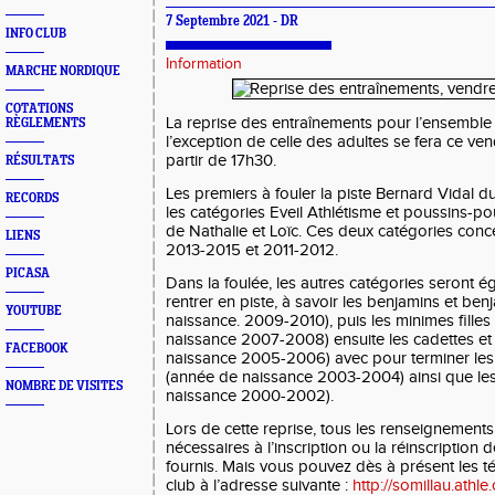
7 Septembre 2021 - DR
INFO CLUB
Information
MARCHE NORDIQUE
COTATIONS
La reprise des entraînements pour l’ensemble
RÈGLEMENTS
l’exception de celle des adultes se fera ce ve
partir de 17h30.
RÉSULTATS
Les premiers à fouler la piste Bernard Vidal d
RECORDS
les catégories Eveil Athlétisme et poussins-po
de Nathalie et Loïc. Ces deux catégories conc
LIENS
2013-2015 et 2011-2012.
PICASA
Dans la foulée, les autres catégories seront 
rentrer en piste, à savoir les benjamins et be
YOUTUBE
naissance. 2009-2010), puis les minimes fille
naissance 2007-2008) ensuite les cadettes et
FACEBOOK
naissance 2005-2006) avec pour terminer les j
(année de naissance 2003-2004) ainsi que le
NOMBRE DE VISITES
naissance 2000-2002).
Lors de cette reprise, tous les renseignement
nécessaires à l’inscription ou la réinscription 
fournis. Mais vous pouvez dès à présent les té
club à l’adresse suivante :
http://somillau.athle