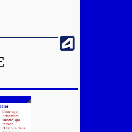
E
naire
L'ouvrage
richement
illustré, qui
retrace
l’Histoire de la