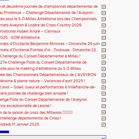
e et deuxième journée de championnat départemental de
u Printemps – Challenge Départemental de l’Aveyron -
8 mars 2026
cès pour le S.O.Millau Athlétisme lors des Championnats
ntaux de cross-country
nats Aveyron & Lozère de Cross-Country 2026
ernational Hubert André – Carmaux
2025 - SOM Athlétisme
nats d'Occitanie Benjamins-Minimes – Dimanche 29 juin
lbi
ats d'Occitanie Pointes d'or - Toulouse - Dimanche 22
5
 Challenge du Conseil Départemental à Millau !
 27e Challenge Piste du Conseil Départemental de
ssite pour le meeting d’athlétisme du S.O.Millau
rnée des Championnats Départementaux de L'AVEYRON
létisme & pleine nature – Vacances d’avril 2025 !
 avril – Soleil, sueur et performances à Villefranche-de-
pour la 2eme journée du challenge départemental piste
ère journée de challenge bien arrosée !
enge Piste du Conseil Départemental de l'Aveyron
ce exceptionnelle de Léonie !
n de la saison de cross des Millavois 🏃‍♂️🏃‍♀️
 challenge départemental de Cross !
ndredi 17 Janvier 2025