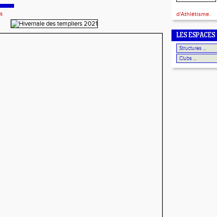
ts
d'Athlétisme.
LES ESPACES