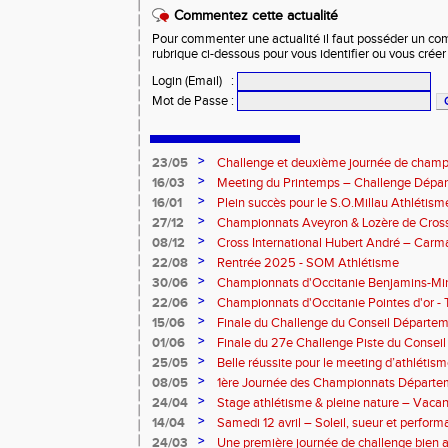
Commentez cette actualité
Pour commenter une actualité il faut posséder un compt
rubrique ci-dessous pour vous identifier ou vous crée
Login (Email)
:
Mot de Passe
:
>
23/05
Challenge et deuxième journée de champ
l’Aveyron
>
16/03
Meeting du Printemps – Challenge Départ
Samedi 28 mars 2026
>
16/01
Plein succès pour le S.O.Millau Athlétis
départementaux de cross-country
>
27/12
Championnats Aveyron & Lozère de Cros
>
08/12
Cross International Hubert André – Carm
>
22/08
Rentrée 2025 - SOM Athlétisme
>
30/06
Championnats d'Occitanie Benjamins-Mi
2025 – Albi
>
22/06
Championnats d'Occitanie Pointes d'or -
juin 2025
>
15/06
Finale du Challenge du Conseil Départeme
>
01/06
Finale du 27e Challenge Piste du Consei
l'Aveyron
>
25/05
Belle réussite pour le meeting d’athlétis
>
08/05
1ère Journée des Championnats Départ
>
24/04
Stage athlétisme & pleine nature – Vacan
>
14/04
Samedi 12 avril – Soleil, sueur et perform
Rouergue pour la 2eme journée du challe
>
24/03
Une première journée de challenge bien a