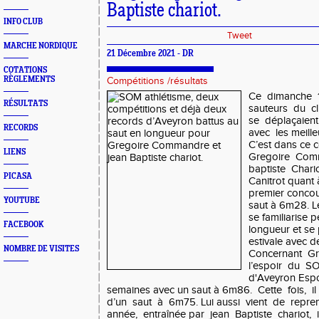
Baptiste chariot.
INFO CLUB
Tweet
MARCHE NORDIQUE
21 Décembre 2021 - DR
COTATIONS
RÈGLEMENTS
Compétitions /résultats
Ce dimanche 
RÉSULTATS
sauteurs du c
se déplaçaie
RECORDS
avec les meille
C’est dans ce 
LIENS
Gregoire Com
baptiste Chari
PICASA
Canitrot quant 
premier concour
YOUTUBE
saut à 6m28. Le
se familiarise p
FACEBOOK
longueur et se 
estivale avec 
NOMBRE DE VISITES
Concernant G
l’espoir du S
d'Aveyron Espoi
semaines avec un saut à 6m86. Cette fois, i
d’un saut à 6m75. Lui aussi vient de repren
année, entraînée par jean Baptiste chariot, i