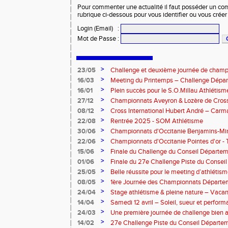
Pour commenter une actualité il faut posséder un compt
rubrique ci-dessous pour vous identifier ou vous crée
Login (Email)
:
Mot de Passe
:
>
23/05
Challenge et deuxième journée de champ
l’Aveyron
>
16/03
Meeting du Printemps – Challenge Départ
Samedi 28 mars 2026
>
16/01
Plein succès pour le S.O.Millau Athlétis
départementaux de cross-country
>
27/12
Championnats Aveyron & Lozère de Cros
>
08/12
Cross International Hubert André – Carm
>
22/08
Rentrée 2025 - SOM Athlétisme
>
30/06
Championnats d'Occitanie Benjamins-Mi
2025 – Albi
>
22/06
Championnats d'Occitanie Pointes d'or -
juin 2025
>
15/06
Finale du Challenge du Conseil Départeme
>
01/06
Finale du 27e Challenge Piste du Consei
l'Aveyron
>
25/05
Belle réussite pour le meeting d’athlétis
>
08/05
1ère Journée des Championnats Départ
>
24/04
Stage athlétisme & pleine nature – Vacan
>
14/04
Samedi 12 avril – Soleil, sueur et perform
Rouergue pour la 2eme journée du challe
>
24/03
Une première journée de challenge bien a
>
14/02
27e Challenge Piste du Conseil Départem