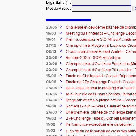
Login (Email)
:
Mot de Passe
:
>
23/05
Challenge et deuxième journée de champ
l’Aveyron
>
16/03
Meeting du Printemps – Challenge Départ
Samedi 28 mars 2026
>
16/01
Plein succès pour le S.O.Millau Athlétis
départementaux de cross-country
>
27/12
Championnats Aveyron & Lozère de Cros
>
08/12
Cross International Hubert André – Carm
>
22/08
Rentrée 2025 - SOM Athlétisme
>
30/06
Championnats d'Occitanie Benjamins-Mi
2025 – Albi
>
22/06
Championnats d'Occitanie Pointes d'or -
juin 2025
>
15/06
Finale du Challenge du Conseil Départeme
>
01/06
Finale du 27e Challenge Piste du Consei
l'Aveyron
>
25/05
Belle réussite pour le meeting d’athlétis
>
08/05
1ère Journée des Championnats Départ
>
24/04
Stage athlétisme & pleine nature – Vacan
>
14/04
Samedi 12 avril – Soleil, sueur et perform
Rouergue pour la 2eme journée du challe
>
24/03
Une première journée de challenge bien a
>
14/02
27e Challenge Piste du Conseil Départem
>
11/02
Performance exceptionnelle de Léonie !
>
11/02
Clap de fin de la saison de cross des Millavoi