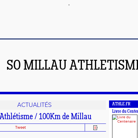
SO MILLAU ATHLETISM
ACTUALITÉS
ATHLE.FR
Livre du Cente
thlétisme / 100Km de Millau
Tweet