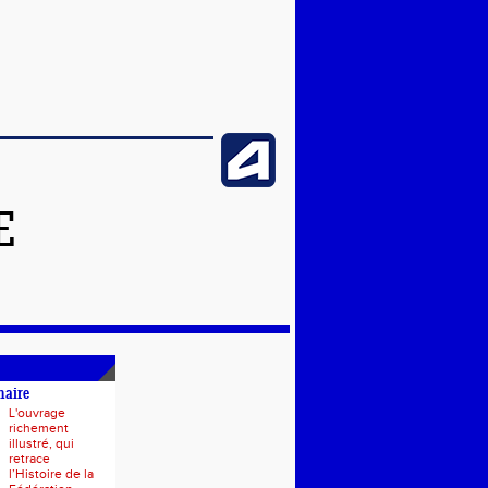
E
naire
L'ouvrage
richement
illustré, qui
retrace
l’Histoire de la