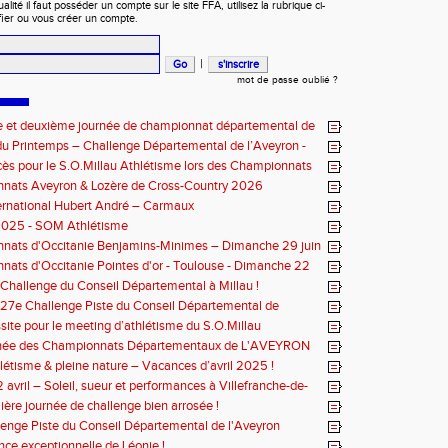
ité il faut posséder un compte sur le site FFA, utilisez la rubrique ci-
fier ou vous créer un compte.
|
mot de passe oublié ?
e et deuxième journée de championnat départemental de
u Printemps – Challenge Départemental de l’Aveyron -
8 mars 2026
cès pour le S.O.Millau Athlétisme lors des Championnats
ntaux de cross-country
nats Aveyron & Lozère de Cross-Country 2026
ernational Hubert André – Carmaux
2025 - SOM Athlétisme
nats d'Occitanie Benjamins-Minimes – Dimanche 29 juin
lbi
ats d'Occitanie Pointes d'or - Toulouse - Dimanche 22
5
 Challenge du Conseil Départemental à Millau !
 27e Challenge Piste du Conseil Départemental de
ssite pour le meeting d’athlétisme du S.O.Millau
rnée des Championnats Départementaux de L'AVEYRON
létisme & pleine nature – Vacances d’avril 2025 !
 avril – Soleil, sueur et performances à Villefranche-de-
pour la 2eme journée du challenge départemental piste
ère journée de challenge bien arrosée !
enge Piste du Conseil Départemental de l'Aveyron
ce exceptionnelle de Léonie !