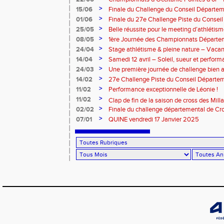
juin 2025
>
15/06
Finale du Challenge du Conseil Départeme
>
01/06
Finale du 27e Challenge Piste du Consei
l'Aveyron
>
25/05
Belle réussite pour le meeting d’athlétis
>
08/05
1ère Journée des Championnats Départ
>
24/04
Stage athlétisme & pleine nature – Vacan
>
14/04
Samedi 12 avril – Soleil, sueur et perform
Rouergue pour la 2eme journée du challe
>
24/03
Une première journée de challenge bien a
>
14/02
27e Challenge Piste du Conseil Départem
>
11/02
Performance exceptionnelle de Léonie !
>
11/02
Clap de fin de la saison de cross des Millavoi
>
02/02
Finale du challenge départemental de Cro
>
07/01
QUINE vendredi 17 Janvier 2025