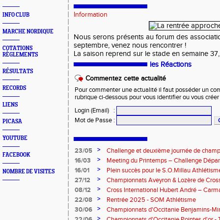
Information
INFO CLUB
MARCHE NORDIQUE
Nous serons présents au forum des associati
septembre, venez nous rencontrer !
COTATIONS
La saison reprend sur le stade en semaine 37, à
RÈGLEMENTS
les Réactions
RÉSULTATS
Commentez cette actualité
RECORDS
Pour commenter une actualité il faut posséder un compt
rubrique ci-dessous pour vous identifier ou vous crée
LIENS
Login (Email)
:
Mot de Passe
:
PICASA
YOUTUBE
>
23/05
Challenge et deuxième journée de champ
FACEBOOK
l’Aveyron
>
16/03
Meeting du Printemps – Challenge Départ
Samedi 28 mars 2026
>
16/01
Plein succès pour le S.O.Millau Athlétis
NOMBRE DE VISITES
départementaux de cross-country
>
27/12
Championnats Aveyron & Lozère de Cros
>
08/12
Cross International Hubert André – Carm
>
22/08
Rentrée 2025 - SOM Athlétisme
>
30/06
Championnats d'Occitanie Benjamins-Mi
2025 – Albi
>
22/06
Championnats d'Occitanie Pointes d'or -