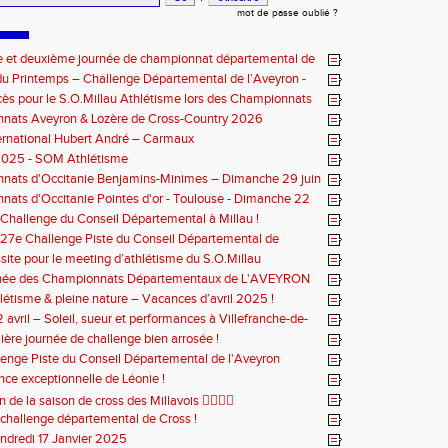
mot de passe oublié ?
e et deuxième journée de championnat départemental de
u Printemps – Challenge Départemental de l’Aveyron -
8 mars 2026
cès pour le S.O.Millau Athlétisme lors des Championnats
ntaux de cross-country
nats Aveyron & Lozère de Cross-Country 2026
ernational Hubert André – Carmaux
2025 - SOM Athlétisme
nats d'Occitanie Benjamins-Minimes – Dimanche 29 juin
lbi
ats d'Occitanie Pointes d'or - Toulouse - Dimanche 22
5
 Challenge du Conseil Départemental à Millau !
 27e Challenge Piste du Conseil Départemental de
ssite pour le meeting d’athlétisme du S.O.Millau
rnée des Championnats Départementaux de L'AVEYRON
létisme & pleine nature – Vacances d’avril 2025 !
 avril – Soleil, sueur et performances à Villefranche-de-
pour la 2eme journée du challenge départemental piste
ère journée de challenge bien arrosée !
enge Piste du Conseil Départemental de l'Aveyron
ce exceptionnelle de Léonie !
n de la saison de cross des Millavois 🏃‍♂️🏃‍♀️
 challenge départemental de Cross !
ndredi 17 Janvier 2025