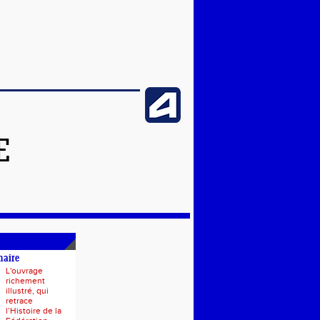
E
naire
L'ouvrage
richement
illustré, qui
retrace
l’Histoire de la