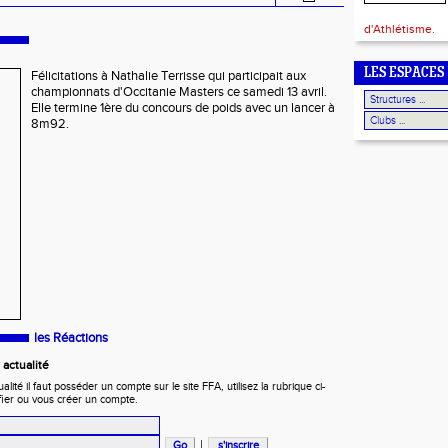
d'Athlétisme.
LES ESPACES
Félicitations à Nathalie Terrisse qui participait aux
championnats d'Occitanie Masters ce samedi 13 avril.
Elle termine 1ère du concours de poids avec un lancer à
8m92.
les Réactions
actualité
ité il faut posséder un compte sur le site FFA, utilisez la rubrique ci-
fier ou vous créer un compte.
|