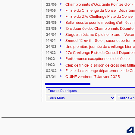
2025 – Albi
>
22/06
Championnats d'Occitanie Pointes d'or -
juin 2025
>
15/06
Finale du Challenge du Conseil Départeme
>
01/06
Finale du 27e Challenge Piste du Consei
l'Aveyron
>
25/05
Belle réussite pour le meeting d’athlétis
>
08/05
1ère Journée des Championnats Départ
>
24/04
Stage athlétisme & pleine nature – Vacan
>
14/04
Samedi 12 avril – Soleil, sueur et perform
Rouergue pour la 2eme journée du challe
>
24/03
Une première journée de challenge bien a
>
14/02
27e Challenge Piste du Conseil Départem
>
11/02
Performance exceptionnelle de Léonie !
>
11/02
Clap de fin de la saison de cross des Millavoi
>
02/02
Finale du challenge départemental de Cro
>
07/01
QUINE vendredi 17 Janvier 2025