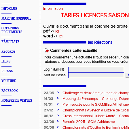
Information
INFO CLUB
TARIFS LICENCES SAISON
MARCHE NORDIQUE
Ouvrir le document dans la colonne de droite..
COTATIONS
pdf
->
ici
RÈGLEMENTS
word
->
ici
RÉSULTATS
les Réactions
Commentez cette actualité
RECORDS
Pour commenter une actualité il faut posséder un compt
LIENS
rubrique ci-dessous pour vous identifier ou vous crée
Login (Email)
:
PICASA
Mot de Passe
:
YOUTUBE
FACEBOOK
>
23/05
Challenge et deuxième journée de champ
l’Aveyron
>
16/03
Meeting du Printemps – Challenge Départ
NOMBRE DE VISITES
Samedi 28 mars 2026
>
16/01
Plein succès pour le S.O.Millau Athlétis
départementaux de cross-country
>
27/12
Championnats Aveyron & Lozère de Cros
>
08/12
Cross International Hubert André – Carm
>
22/08
Rentrée 2025 - SOM Athlétisme
>
30/06
Championnats d'Occitanie Benjamins-Mi