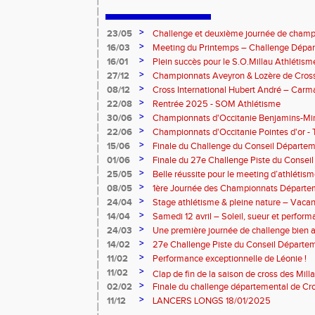
>
23/05
Challenge et deuxième journée de champ
l’Aveyron
>
16/03
Meeting du Printemps – Challenge Départ
Samedi 28 mars 2026
>
16/01
Plein succès pour le S.O.Millau Athlétis
départementaux de cross-country
>
27/12
Championnats Aveyron & Lozère de Cros
>
08/12
Cross International Hubert André – Carm
>
22/08
Rentrée 2025 - SOM Athlétisme
>
30/06
Championnats d'Occitanie Benjamins-Mi
2025 – Albi
>
22/06
Championnats d'Occitanie Pointes d'or -
juin 2025
>
15/06
Finale du Challenge du Conseil Départeme
>
01/06
Finale du 27e Challenge Piste du Consei
l'Aveyron
>
25/05
Belle réussite pour le meeting d’athlétis
>
08/05
1ère Journée des Championnats Départ
>
24/04
Stage athlétisme & pleine nature – Vacan
>
14/04
Samedi 12 avril – Soleil, sueur et perform
Rouergue pour la 2eme journée du challe
>
24/03
Une première journée de challenge bien a
>
14/02
27e Challenge Piste du Conseil Départem
>
11/02
Performance exceptionnelle de Léonie !
>
11/02
Clap de fin de la saison de cross des Millavoi
>
02/02
Finale du challenge départemental de Cro
>
11/12
LANCERS LONGS 18/01/2025