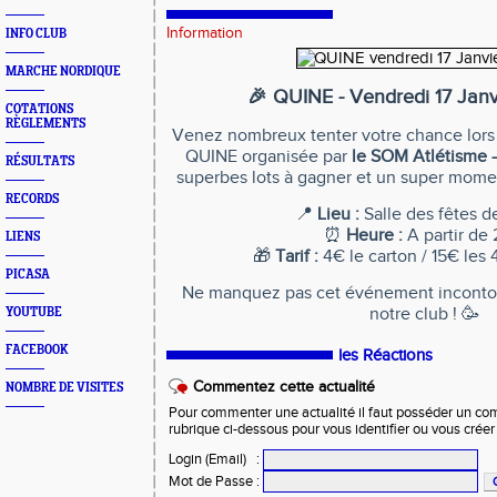
Information
INFO CLUB
MARCHE NORDIQUE
🎉 QUINE - Vendredi 17 Jan
COTATIONS
RÈGLEMENTS
Venez nombreux tenter votre chance lors
QUINE organisée par
le SOM Atlétisme 
RÉSULTATS
superbes lots à gagner et un super momen
RECORDS
📍
Lieu :
Salle des fêtes d
⏰
Heure :
A partir de
LIENS
🎁
Tarif :
4€ le carton / 15€ les 
PICASA
Ne manquez pas cet événement incontou
notre club ! 🥳
YOUTUBE
FACEBOOK
les Réactions
Commentez cette actualité
NOMBRE DE VISITES
Pour commenter une actualité il faut posséder un compt
rubrique ci-dessous pour vous identifier ou vous crée
Login (Email)
:
Mot de Passe
: