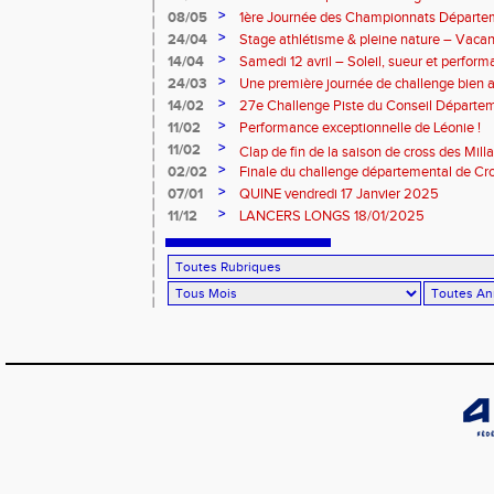
>
08/05
1ère Journée des Championnats Départ
>
24/04
Stage athlétisme & pleine nature – Vacan
>
14/04
Samedi 12 avril – Soleil, sueur et perform
Rouergue pour la 2eme journée du challe
>
24/03
Une première journée de challenge bien a
>
14/02
27e Challenge Piste du Conseil Départem
>
11/02
Performance exceptionnelle de Léonie !
>
11/02
Clap de fin de la saison de cross des Millavoi
>
02/02
Finale du challenge départemental de Cro
>
07/01
QUINE vendredi 17 Janvier 2025
>
11/12
LANCERS LONGS 18/01/2025