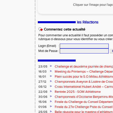
Cliquer sur l'image pour l'ag
les Réactions
Commentez cette actualité
Pour commenter une actualité il faut posséder un compt
rubrique ci-dessous pour vous identifier ou vous crée
Login (Email)
:
Mot de Passe
:
>
23/05
Challenge et deuxième journée de champ
l’Aveyron
>
16/03
Meeting du Printemps – Challenge Départ
Samedi 28 mars 2026
>
16/01
Plein succès pour le S.O.Millau Athlétis
départementaux de cross-country
>
27/12
Championnats Aveyron & Lozère de Cros
>
08/12
Cross International Hubert André – Carm
>
22/08
Rentrée 2025 - SOM Athlétisme
>
30/06
Championnats d'Occitanie Benjamins-Mi
2025 – Albi
>
15/06
Finale du Challenge du Conseil Départeme
>
01/06
Finale du 27e Challenge Piste du Consei
l'Aveyron
>
25/05
Belle réussite pour le meeting d’athlétis