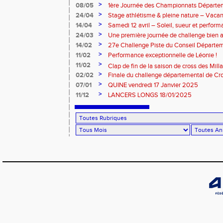
>
08/05
1ère Journée des Championnats Départ
>
24/04
Stage athlétisme & pleine nature – Vacan
>
14/04
Samedi 12 avril – Soleil, sueur et perform
Rouergue pour la 2eme journée du challe
>
24/03
Une première journée de challenge bien a
>
14/02
27e Challenge Piste du Conseil Départem
>
11/02
Performance exceptionnelle de Léonie !
>
11/02
Clap de fin de la saison de cross des Millavoi
>
02/02
Finale du challenge départemental de Cro
>
07/01
QUINE vendredi 17 Janvier 2025
>
11/12
LANCERS LONGS 18/01/2025