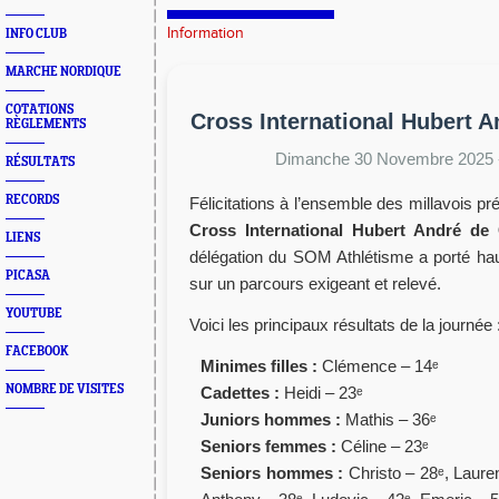
Information
INFO CLUB
MARCHE NORDIQUE
COTATIONS
Cross International Hubert 
RÈGLEMENTS
Dimanche 30 Novembre 2025
RÉSULTATS
RECORDS
Félicitations à l’ensemble des millavois 
Cross International Hubert André de
LIENS
délégation du SOM Athlétisme a porté hau
PICASA
sur un parcours exigeant et relevé.
YOUTUBE
Voici les principaux résultats de la journée 
FACEBOOK
Minimes filles :
Clémence – 14ᵉ
NOMBRE DE VISITES
Cadettes :
Heidi – 23ᵉ
Juniors hommes :
Mathis – 36ᵉ
Seniors femmes :
Céline – 23ᵉ
Seniors hommes :
Christo – 28ᵉ, Laure