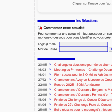
Cliquer sur l'image pour l'ag
les Réactions
Commentez cette actualité
Pour commenter une actualité il faut posséder un compt
rubrique ci-dessous pour vous identifier ou vous crée
Login (Email)
:
Mot de Passe
:
>
23/05
Challenge et deuxième journée de champ
l’Aveyron
>
16/03
Meeting du Printemps – Challenge Départ
Samedi 28 mars 2026
>
16/01
Plein succès pour le S.O.Millau Athlétis
départementaux de cross-country
>
27/12
Championnats Aveyron & Lozère de Cros
>
22/08
Rentrée 2025 - SOM Athlétisme
>
30/06
Championnats d'Occitanie Benjamins-Mi
2025 – Albi
>
22/06
Championnats d'Occitanie Pointes d'or -
juin 2025
>
15/06
Finale du Challenge du Conseil Départeme
>
01/06
Finale du 27e Challenge Piste du Consei
l'Aveyron
>
25/05
Belle réussite pour le meeting d’athlétis