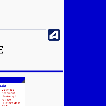
E
naire
L'ouvrage
richement
illustré, qui
retrace
l’Histoire de la