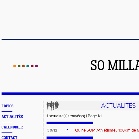
SO MILL
ACTUALITÉS
EDITOS
1 actualité(s) trouvée(s) | Page 1/1
ACTUALITÉS
CALENDRIER
>
30/12
Quine SOM Athlétisme / 100Km de M
CONTACT