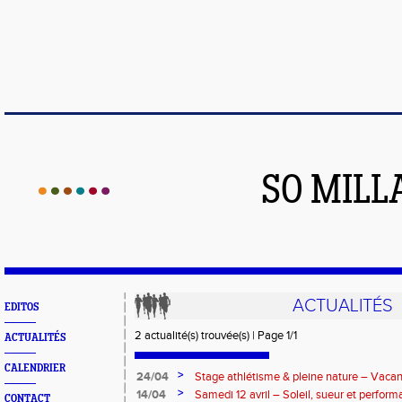
SO MILL
ACTUALITÉS
EDITOS
2 actualité(s) trouvée(s) | Page 1/1
ACTUALITÉS
CALENDRIER
>
24/04
Stage athlétisme & pleine nature – Vacan
>
14/04
Samedi 12 avril – Soleil, sueur et perform
CONTACT